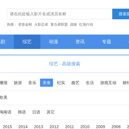
热搜：
变形金刚
火影忍者
复仇者联盟
战狼
红海行动
续剧
综艺
动漫
资讯
专题
综艺 - 高级搜索
播报
旅游
音乐
美食
纪实
曲艺
生活
游戏互动
财
欧美
闽南语
韩语
日语
其它
2015
2014
2013
2012
2011
2010
2009
2008