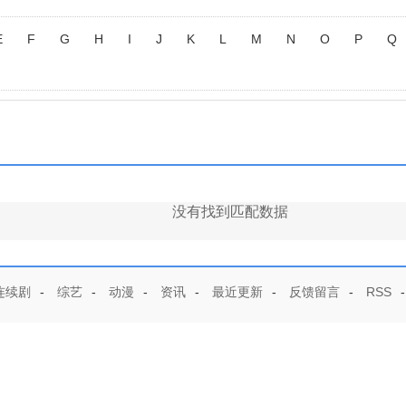
E
F
G
H
I
J
K
L
M
N
O
P
Q
没有找到匹配数据
连续剧
-
综艺
-
动漫
-
资讯
-
最近更新
-
反馈留言
-
RSS