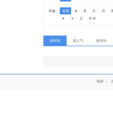
全部
A
B
C
D
字母：
X
Y
Z
0~9
按时间
按人气
按评分
电影
-