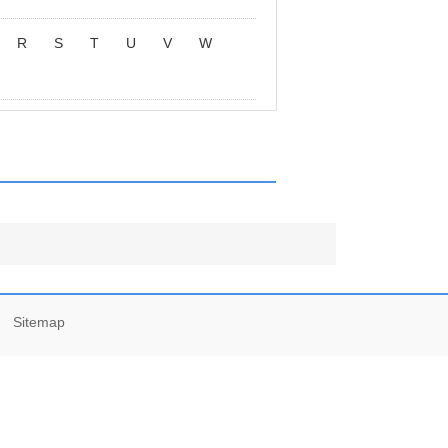
R
S
T
U
V
W
-
Sitemap